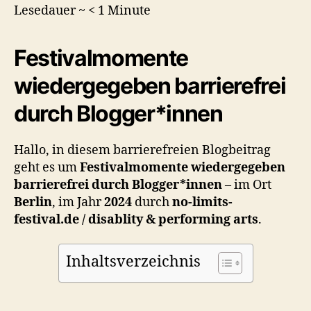
disability
Lesedauer ~
< 1
Minute
&
performing
Festivalmomente
arts
2024,
wiedergegeben barrierefrei
Berlin
durch Blogger*innen
Hallo, in diesem barrierefreien Blogbeitrag
geht es um
Festivalmomente wiedergegeben
barrierefrei durch Blogger*innen
– im Ort
Berlin
, im Jahr
2024
durch
no-limits-
festival.de / disablity & performing arts
.
Inhaltsverzeichnis