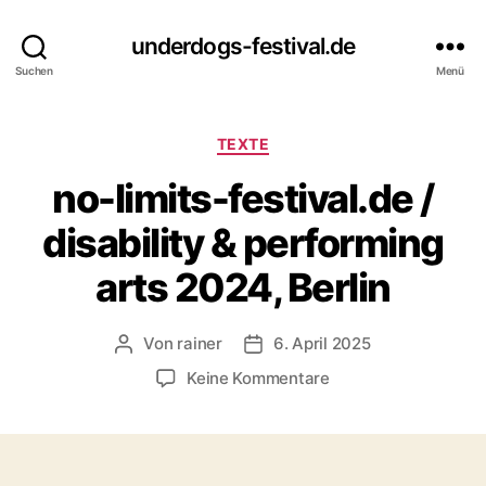
underdogs-festival.de
Suchen
Menü
Kategorien
TEXTE
no-limits-festival.de /
disability & performing
arts 2024, Berlin
Von
rainer
6. April 2025
Beitragsautor
Veröffentlichungsdatum
zu
Keine Kommentare
no-
limits-
festival.de
/